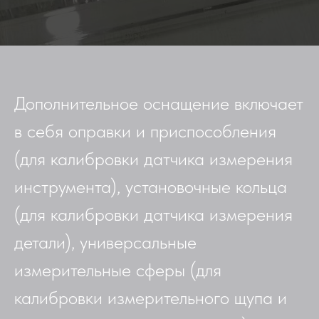
Дополнительное оснащение включает
в себя оправки и приспособления
(для калибровки датчика измерения
инструмента), установочные кольца
(для калибровки датчика измерения
детали), универсальные
измерительные сферы (для
калибровки измерительного щупа и