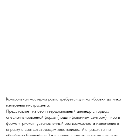
Контрольная мастер-оправка требуется для калибровки датчика
измерения инструмента.
Представляет из себя твердосплавный цилиндр с торцом
специализированной формы (подшлифованным центром), либо в
форме «грибка», установленный без возможности извлечения в
оправку с соответствующим хвостовиком. У оправок точно
обработан (отшлифован) и измерен диаметр, а также длина от